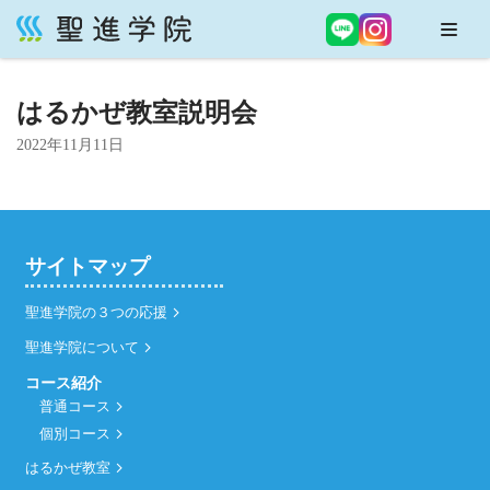
コ
ン
はるかぜ教室説明会
テ
ン
2022年11月11日
ツ
へ
ス
キ
サイトマップ
ッ
プ
聖進学院の３つの応援
聖進学院について
コース紹介
普通コース
個別コース
はるかぜ教室