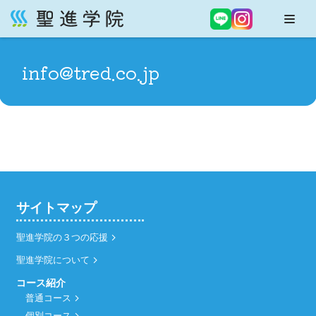
コ
ン
info@tred.co.jp
テ
ン
ツ
へ
ス
キ
ッ
プ
サイトマップ
聖進学院の３つの応援
聖進学院について
コース紹介
普通コース
個別コース