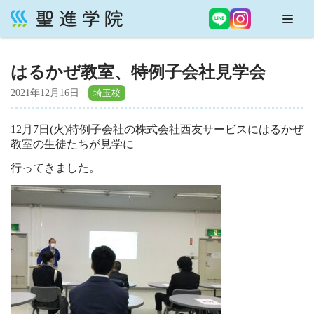
コ
ン
はるかぜ教室、特例子会社見学会
テ
ン
2021年12月16日
ツ
へ
12月7日(火)特例子会社の株式会社西友サービスにはるかぜ
ス
教室の生徒たちが見学に
キ
行ってきました。
ッ
プ