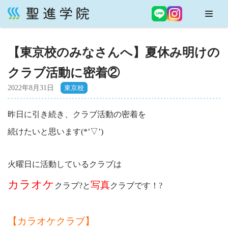
コ
ン
【東京校のみなさんへ】夏休み明けの
テ
ン
クラブ活動に密着②
ツ
へ
2022年8月31日
ス
キ
昨日に引き続き、クラブ活動の密着を
ッ
続けたいと思います(*’▽’)
プ
火曜日に活動しているクラブは
カラオケ
写真
クラブ?と
クラブです！?
【カラオケクラブ】