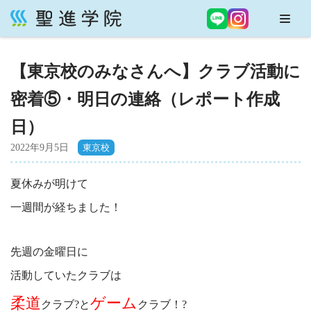
コ
ン
【東京校のみなさんへ】クラブ活動に
テ
ン
密着⑤・明日の連絡（レポート作成
ツ
へ
日）
ス
2022年9月5日
キ
ッ
夏休みが明けて
プ
一週間が経ちました！
先週の金曜日に
活動していたクラブは
柔道
ゲーム
クラブ?と
クラブ！?