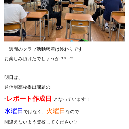
一週間のクラブ活動密着は終わりです！
お楽しみ頂けたでしょうか？*ˊᵕˋ*
明日は、
通信制高校提出課題の
レポート作成日
“
“となっています！
水曜日
火曜日
ではなく、
なので
間違えないよう登校してください✨