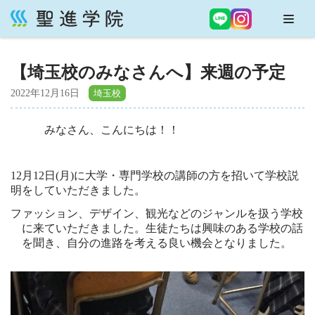
コ
ン
【埼玉校のみなさんへ】来週の予定
テ
ン
2022年12月16日
ツ
へ
みなさん、こんにちは！！
ス
キ
ッ
12月12日(月)に大学・専門学校の講師の方を招いて学校説
プ
明をしていただきました。
ファッション、デザイン、観光などのジャンルを扱う学校
に来ていただきました。
生徒たちは興味のある学校の話
を聞き、自分の進路を考える良い機会となりました。