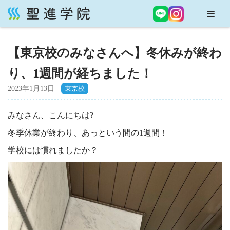
コ
ン
【東京校のみなさんへ】冬休みが終わ
テ
ン
り、1週間が経ちました！
ツ
へ
2023年1月13日
ス
キ
みなさん、こんにちは?
ッ
冬季休業が終わり、あっという間の1週間！
プ
学校には慣れましたか？