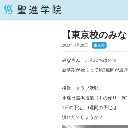
コ
ン
テ
【東京校のみな
ン
ツ
2023年4月28日
へ
ス
みなさん、こんにちは(^^)/
キ
ッ
新学期が始まって約2週間が過
プ
授業、クラブ活動、
水曜日選択授業（もの作り・P
1日の予定、1週間の予定は
慣れたでしょうか？