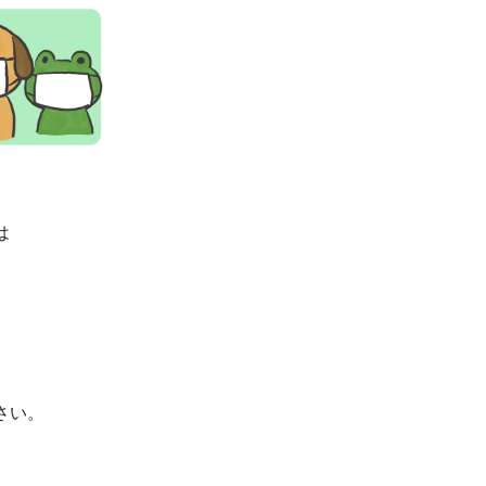
は
。
さい。