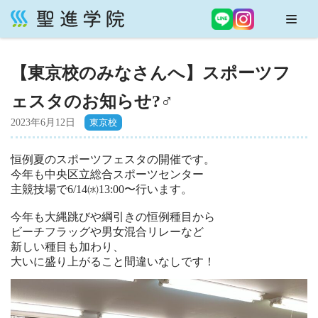
コ
ン
【東京校のみなさんへ】スポーツフ
テ
ン
ェスタのお知らせ?‍♂️
ツ
へ
2023年6月12日
ス
キ
恒例夏のスポーツフェスタの開催です。
ッ
今年も中央区立総合スポーツセンター
主競技場で6/14㈬13:00〜行います。
プ
今年も大縄跳びや綱引きの恒例種目から
ビーチフラッグや男女混合リレーなど
新しい種目も加わり、
大いに盛り上がること間違いなしです！