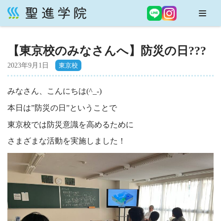
コ
ン
【東京校のみなさんへ】防災の日??‍?
テ
ン
2023年9月1日
ツ
へ
みなさん、こんにちは(^_-)
ス
本日は”防災の日”ということで
キ
ッ
東京校では防災意識を高めるために
プ
さまざまな活動を実施しました！