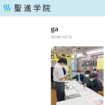
コ
ン
テ
ga
ン
ツ
2023年11月7日
へ
ス
キ
ッ
プ