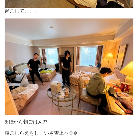
起こして、、、
8:15から朝ごはん??
腹ごしらえをし、いざ雪上へ⛄️❄️