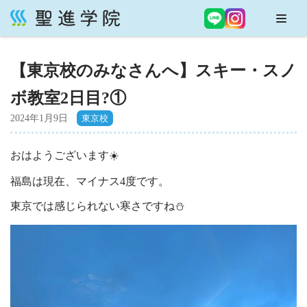
コ
ン
【東京校のみなさんへ】スキー・スノ
テ
ン
ボ教室2日目?①
ツ
へ
2024年1月9日
ス
キ
おはようございます☀️
ッ
福島は現在、マイナス4度です。
プ
東京では感じられない寒さですね⛄️