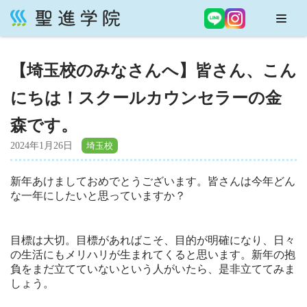
コ
ン
【埼玉校のみなさんへ】皆さん、こん
テ
ン
にちは！スクールカウンセラーの金
ツ
へ
森です。
ス
2024年1月26日
キ
ッ
新年あけましておめでとうございます。皆さんは今年どん
プ
な一年にしたいと思っていますか？
目標は大切。目標があればこそ、目的が明確になり、日々
の生活にもメリハリが生まれてくると思います。新年の抱
負をまだ立てていないという人がいたら、是非立ててみま
しょう。