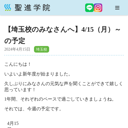
コ
ン
【埼玉校のみなさんへ】4/15（月）～
テ
ン
の予定
ツ
へ
2024年4月15日
ス
キ
こんにちは！
ッ
いよいよ新年度が始まりました。
プ
久しぶりにみなさんの元気な声を聞くことができて嬉しく
思っています！
1年間、それぞれのペースで過ごしていきましょうね。
それでは、今週の予定です。
4月15