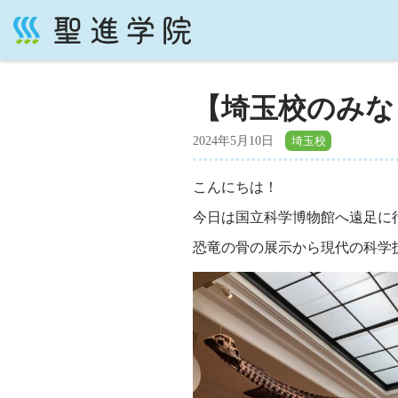
コ
ン
テ
【埼玉校のみな
ン
ツ
2024年5月10日
へ
ス
こんにちは！
キ
ッ
今日は国立科学博物館へ遠足に
プ
恐竜の骨の展示から現代の科学