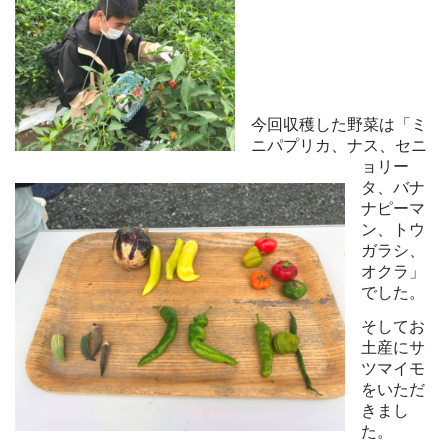
今回収穫した野菜は「ミ
ニパプリカ、ナス、セニ
ョリー
タ、バナ
ナピーマ
ン、トウ
ガラシ、
オクラ」
でした。
そしてお
土産にサ
ツマイモ
をいただ
きまし
た。