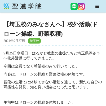
コ
ン
【埼玉校のみなさんへ】校外活動(ド
テ
ン
ローン操縦、野菜収穫)
ツ
へ
2024年9月27日
ス
キ
9月25日水曜日、はるかぜ教室の生徒たちと埼玉県深谷市
ッ
へ校外活動に行ってきました。
プ
今回は全員でなく希望者のみで行いました。
内容は、ドローンの操縦と野菜収穫の体験です。
普段の生活では体験できない活動を通して、新たな自分の
可能性を発見、知る良い機会となったと思います。
午前中はドローンの操縦を体験しました。