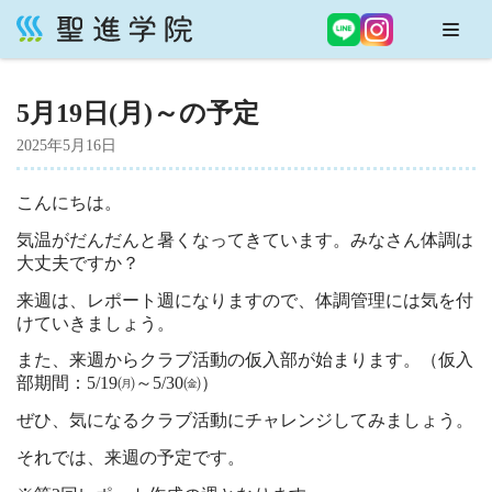
コ
ン
5月19日(月)～の予定
テ
ン
2025年5月16日
ツ
へ
こんにちは。
ス
気温がだんだんと暑くなってきています。みなさん体調は
キ
大丈夫ですか？
ッ
プ
来週は、レポート週になりますので、体調管理には気を付
けていきましょう。
また、来週からクラブ活動の仮入部が始まります。（仮入
部期間：5/19㈪～5/30㈮）
ぜひ、気になるクラブ活動にチャレンジしてみましょう。
それでは、来週の予定です。