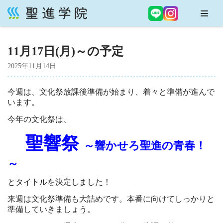
コ
ン
11月17日(月)～の予定
テ
ン
2025年11月14日
ツ
へ
今週は、文化祭放課後準備が始まり、着々と準備が進んで
ス
います。
キ
今年の文化祭は、
ッ
プ
聖響祭
～響かせろ聖進の青春！
～
とタイトルを決定しました！
来週は文化祭準備も大詰めです。本番に向けてしっかりと
準備していきましょう。