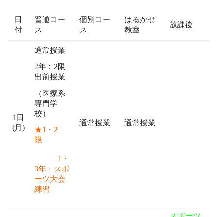
日
普通コー
個別コー
はるかぜ
放課後
付
ス
ス
教室
通常授業
2年：2限
出前授業
（医療系
専門学
校）
1日
通常授業
通常授業
(月)
★1・2
限
1・
3年：スポ
ーツ大会
練習
スポーツ