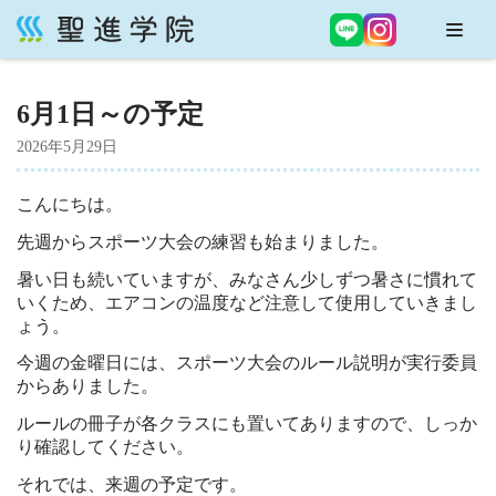
コ
ン
6月1日～の予定
テ
ン
2026年5月29日
ツ
へ
こんにちは。
ス
先週からスポーツ大会の練習も始まりました。
キ
ッ
暑い日も続いていますが、みなさん少しずつ暑さに慣れて
プ
いくため、エアコンの温度など注意して使用していきまし
ょう。
今週の金曜日には、スポーツ大会のルール説明が実行委員
からありました。
ルールの冊子が各クラスにも置いてありますので、しっか
り確認してください。
それでは、来週の予定です。