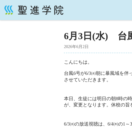
コ
ン
テ
6月3日(水) 
ン
ツ
2026年6月2日
へ
ス
こんにちは。
キ
ッ
台風6号が6/3
㈬
朝に暴風域を伴
プ
させていただきます。
本日、生徒には明日の朝8時の
が、変更となります。休校の旨
6/3㈬の放送視聴は、6/4㈭の