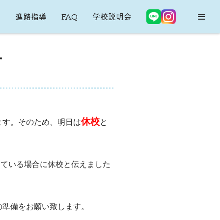
内
進路指導
FAQ
学校説明会
せ
休校
ます。そのため、明日は
と
出ている場合に休校と伝えました
食の準備をお願い致します。