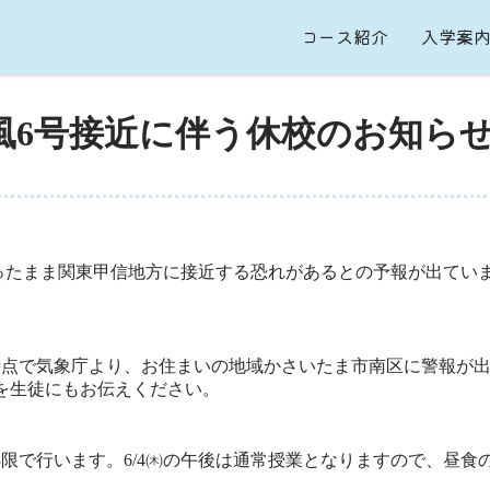
コース紹介
入学案
台風6号接近に伴う休校のお知ら
ったまま関東甲信地方に接近する恐れがあるとの予報が出てい
時点で気象庁より、お住まいの地域かさいたま市南区に警報が
を生徒にもお伝えください。
1～3限で行います。6/4㈭の午後は通常授業となりますので、昼