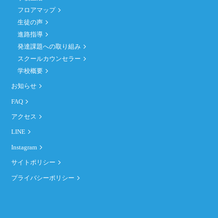
フロアマップ
生徒の声
進路指導
発達課題への取り組み
スクールカウンセラー
学校概要
お知らせ
FAQ
アクセス
LINE
Instagram
サイトポリシー
プライバシーポリシー