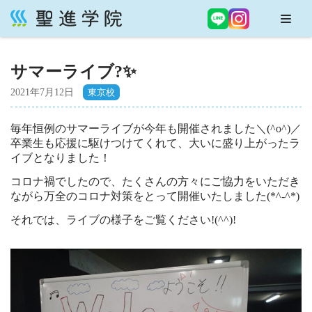
コ
ン
サマーライブ?✨
テ
ン
2021年7月12日
ツ
へ
毎年恒例のサマーライブが今年も開催されました＼(^o^)／
ス
卒業生も応援に駆けつけてくれて、大いに盛り上がったラ
キ
イブとなりました！
ッ
コロナ禍でしたので、たくさんの方々にご協力をいただき
プ
ながら万全のコロナ対策をとって開催いたしました(*^-^*)
それでは、ライブの様子をご覧ください!(^^)!