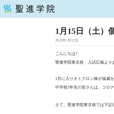
コ
ン
テ
1月15日（土
ン
ツ
2022年1月12日
へ
ス
こんにちは?
キ
ッ
聖進学院東京校 入試広報より
プ
1月に入りオミクロン株が猛威
中学校3年生の皆さんは、コロ
さて、聖進学院東京校では下記