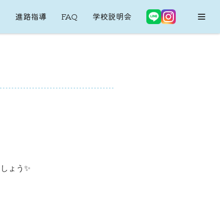
内
進路指導
FAQ
学校説明会
しょう✨