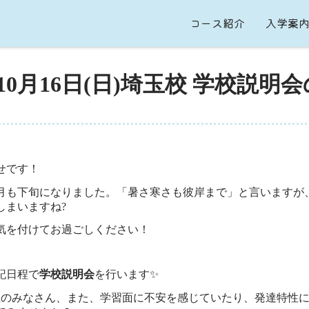
コース紹介
入学案
0月16日(日)埼玉校 学校説明
せです！
月も下旬になりました。「暑さ寒さも彼岸まで」と言いますが
しまいますね?
気を付けてお過ごしください！
記日程で
学校説明会
を行います✨
生のみなさん、また、学習面に不安を感じていたり、発達特性