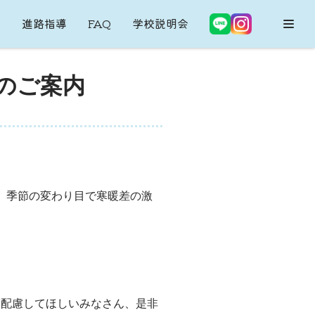
内
進路指導
FAQ
学校説明会
会のご案内
、季節の変わり目で寒暖差の激
に配慮してほしいみなさん、是非