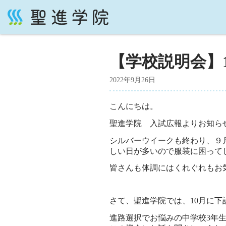
コ
ン
テ
【学校説明会】1
ン
ツ
2022年9月26日
へ
ス
こんにちは。
キ
ッ
聖進学院 入試広報よりお知ら
プ
シルバーウイークも終わり、９
しい日が多いので服装に困って
皆さんも体調にはくれぐれもお
さて、聖進学院では、10月に下
進路選択でお悩みの中学校3年