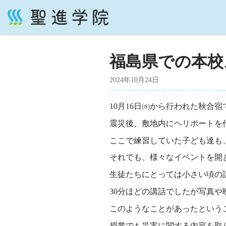
コ
ン
テ
福島県での本校
ン
ツ
2024年10月24日
へ
ス
10月16日㈬から行われた秋合
キ
ッ
震災後、敷地内にヘリポートを
プ
ここで練習していた子ども達も
それでも、様々なイベントを開
生徒たちにとっては小さい頃の
30分ほどの講話でしたが写真
このようなことがあったという
授業でも災害に関する内容を取