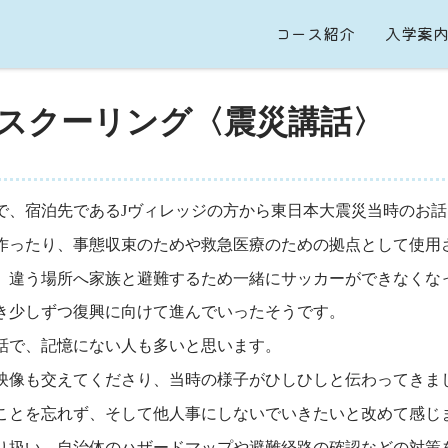
コース紹介
入学案
スクーリング〈震災講話〉
宿で、宿泊先であるJヴィレッジの方から東日本大震災当時のお
作ったり、事態収束のためや救急医療のための拠点として使用
、違う場所へ家族と避難するため一緒にサッカーができなくな
き少しずつ復興に向けて進んでいったそうです。
話で、記憶にない人も多いと思います。
や映像も交えてくださり、当時の様子がひしひしと伝わってきま
ことを忘れず、そして他人事にしないでいきたいと改めて感じ
り扱い、自治体のハザードマップや避難経路の確認などの対策