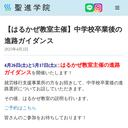
コ
ン
【はるかぜ教室主催】中学校卒業後の
テ
ン
進路ガイダンス
ツ
へ
2025年4月2日
ス
キ
はるかぜ教室主催の進路
4月26日(土)と5
月17日(土)
に
ッ
ガイダンス
を開催いたします！
プ
就労移行支援事業所の方をお招きして、中学校卒業後の進
路選択についてお話していただきます。
その後、はるかぜ教室の説明も行います。
ご予約はこちら
皆さんのご参加をお待ちしております！