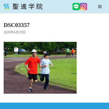
コ
ン
DSC03357
テ
ン
2026年6月19日
ツ
へ
ス
キ
ッ
プ