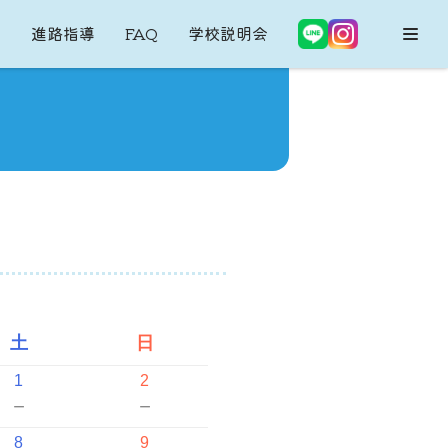
内
進路指導
FAQ
学校説明会
土
日
1
2
－
－
8
9