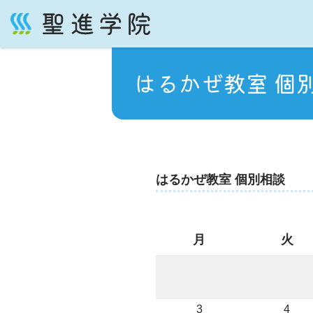
コ
ン
テ
はるかぜ教室 個
ン
ツ
へ
ス
キ
ッ
はるかぜ教室 個別相談
プ
月
火
3
4