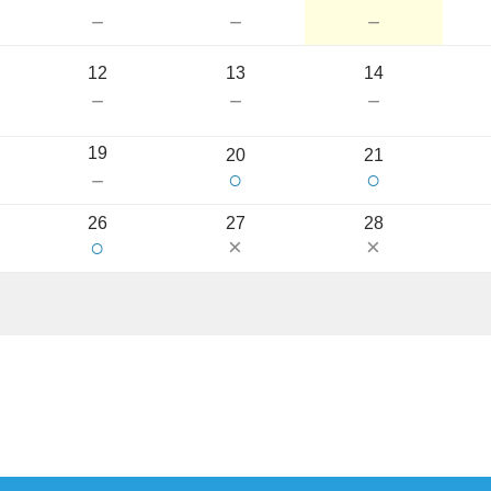
－
－
－
12
13
14
－
－
－
19
20
21
○
○
－
26
27
28
○
×
×