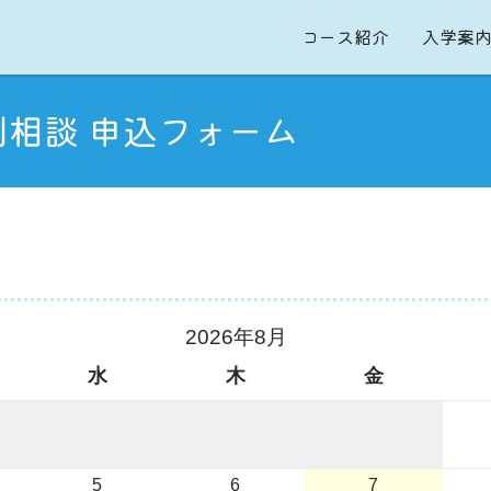
コース紹介
入学案
別相談 申込フォーム
2026年8月
水
木
金
5
6
7