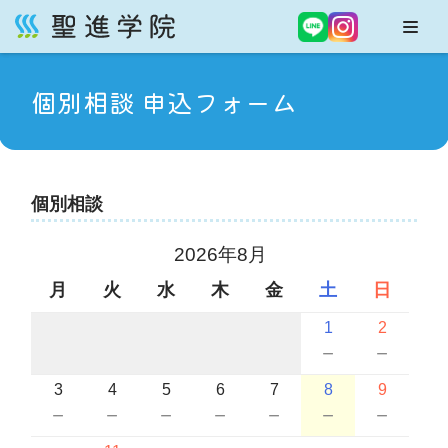
コ
ン
個別相談 申込フォーム
テ
ン
ツ
へ
ス
個別相談
キ
ッ
2026年8月
プ
月
火
水
木
金
土
日
1
2
－
－
3
4
5
6
7
8
9
－
－
－
－
－
－
－