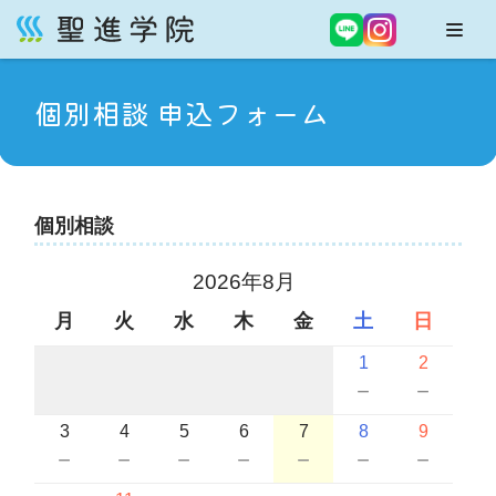
コ
ン
個別相談 申込フォーム
テ
ン
ツ
へ
ス
個別相談
キ
ッ
2026年8月
プ
月
火
水
木
金
土
日
1
2
－
－
3
4
5
6
7
8
9
－
－
－
－
－
－
－